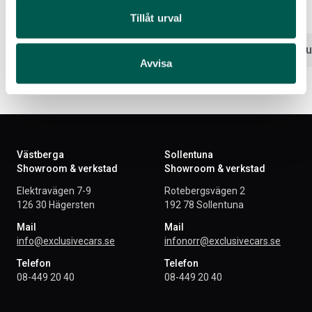
Tillåt urval
1 093
kr
1 317
kr
Lägg i varukorg
Lägg i var
Avvisa
Västberga
Sollentuna
Showroom & verkstad
Showroom & verkstad
Elektravägen 7-9
Rotebergsvägen 2
126 30 Hägersten
192 78 Sollentuna
Mail
Mail
info@exclusivecars.se
infonorr@exclusivecars.se
Telefon
Telefon
08-449 20 40
08-449 20 40