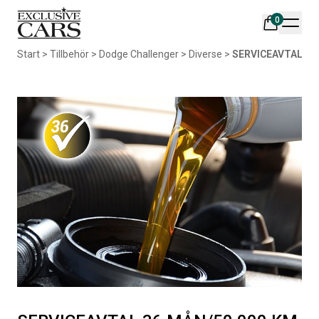
0
Din varukorg är tom
Start
>
Tillbehör
>
Dodge Challenger
>
Diverse
>
SERVICEAVTAL 36 
Populära produkter
AIR DESIGN SPOILER I
ORIGINAL SVARTA
MATTSVART
GUMMIMATTOR I CREWCAB
Artikelnr:
RA0261
Artikelnr:
RA0004
5 665
kr
4 698
kr
Välj alternativ
Lägg i varukorg