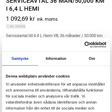
SERVICEAVTAL 36 MÅN/50,000 KM
I 6,4 L HEMI
1 092,69
kr
ink. moms
ex. moms
Serviceavtal till 6.4 L Hemi V8, 36 månader / 50.000 km.
SVARTA RAM EMBLEM I
ORIGINAL GUMMIMATTOR
Omfattar service och oljebyten enligt tillverkarens
FRAMDÖRRAR
FRAM OCH BAK CREWCAB I 14-
serviceschema med samtliga intervalltillägg, glödlampor
24
Artikelnr:
RA0109
(ej av LED- och xenontyp), säkringar, spolarvätska,
Artikelnr:
DO0161
808
kr
Samtycke
Information
Om
torkarblad, tvätt in- och utvändigt samt lånebil. Priset är
4 610
kr
per månad, övermil kostar 0,50 kr per kilometer.
Välj alternativ
Lägg i varukorg
Kategorier:
Diverse
,
Dodge Challenger
Denna webbplats använder cookies
Artikelnr:
DO3614
Vi använder enhetsidentifierare för att anpassa innehållet
och annonserna till användarna, tillhandahålla funktioner
för sociala medier och analysera vår trafik. Vi
vidarebefordrar även sådana identifierare och annan
information från din enhet till de sociala medier och
Lägg i varukorg