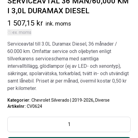
SERVICEAVTAL 36 MÅN/60,000 KM
I 3,0L DURAMAX DIESEL
1 507,15
kr
ink. moms
ex. moms
Serviceavtal till 3.0L Duramax Diesel, 36 månader /
SVARTA RAM EMBLEM I
RAMBOX KIT
60.000 km. Omfattar service och oljebyten enligt
FRAMDÖRRAR
tillverkarens serviceschema med samtliga
Artikelnr:
RA0109
Artikelnr:
RA0146
intervalltillägg, glödlampor (ej av LED- och xenontyp),
808
kr
1 960
kr
säkringar, spolarvätska, torkarblad, tvätt in- och utvändigt
samt lånebil. Priset är per månad, övermil kostar 0,50 kr
Välj alternativ
Välj alternativ
per kilometer.
Kategorier:
Chevrolet Silverado | 2019-2026
,
Diverse
Artikelnr:
CV0624