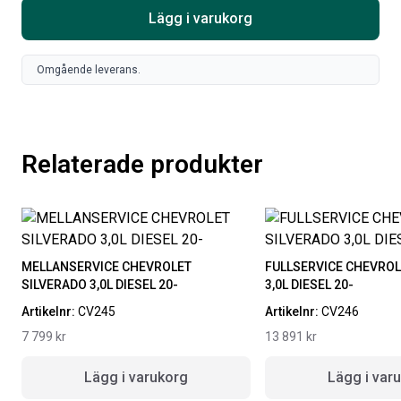
Lägg i varukorg
ORIGINAL GUMMIMATTOR
RAMBOX RAMSEAL
FRAM OCH BAK CREWCAB I 14-
24
Omgående leverans.
Artikelnr:
RA0365
Artikelnr:
DO0161
651
kr
4 610
kr
Välj alternativ
Lägg i varukorg
Relaterade produkter
MELLANSERVICE CHEVROLET
FULLSERVICE CHEVROL
SILVERADO 3,0L DIESEL 20-
3,0L DIESEL 20-
Artikelnr:
CV245
Artikelnr:
CV246
7 799
kr
13 891
kr
Lägg i varukorg
Lägg i var