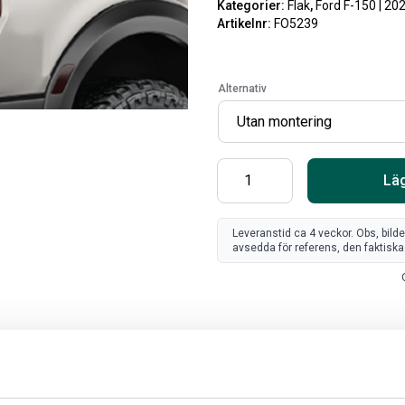
Kategorier:
Flak
,
Ford F-150 | 20
Artikelnr:
FO5239
Alternativ
Läg
Leveranstid ca 4 veckor. Obs, bild
avsedda för referens, den faktiska 
SV
FR
Art
80