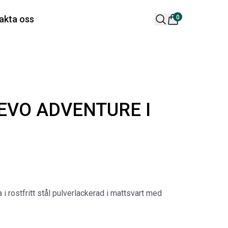
 varukorg är tom
akta oss
0
lära produkter
EVO ADVENTURE I
 DESIGN SPOILER I
ORIGINAL SVARTA
TTSVART
GUMMIMATTOR I
 rostfritt stål pulverlackerad i mattsvart med
CREWCAB
ikelnr:
RA0261
Artikelnr:
RA0004
65
kr
4 698
kr