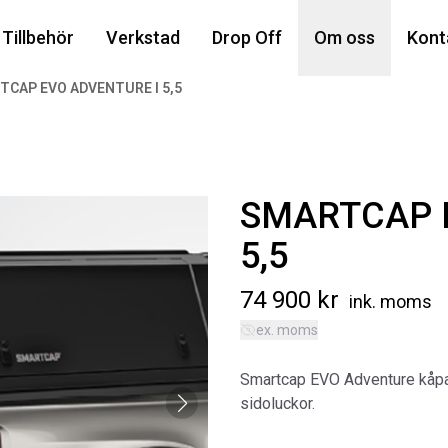
Din
Tillbehör
Verkstad
Drop Off
Om oss
Kont
TCAP EVO ADVENTURE I 5,5
Popu
SMARTCAP 
5,5
74 900
kr
ink. moms
ex. moms
AIR
MA
Smartcap EVO Adventure kåpa i
Art
sidoluckor.
5 6