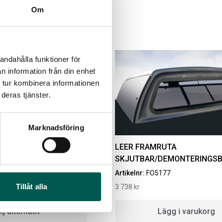
Om
andahålla funktioner för
n information från din enhet
 tur kombinera informationen
deras tjänster.
Marknadsföring
IGINAL GUMMIMATTOR
RAMBOX RAMSEAL
AM OCH BAK CREWCAB
TEG I SINGLE EXHAUST
LEER FRAMRUTA
4-24
SKJUTBAR/DEMONTERINGS
Artikelnr:
RA0365
ikelnr:
DO0161
Artikelnr:
FO5177
651
kr
10
kr
Tillåt alla
3 738
kr
Välj alternativ
Lägg i varukorg
lj alternativ
Lägg i varukorg