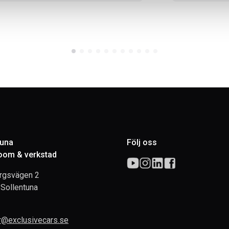
tuna
Följ oss
om & verkstad
rgsvägen 2
Sollentuna
rr@exclusivecars.se