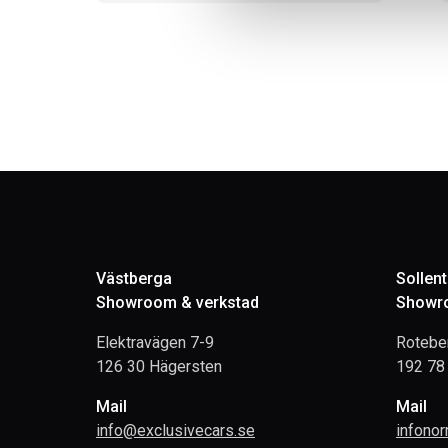
Västberga
Sollen
Showroom & verkstad
Showro
Elektravägen 7-9
Rotebe
126 30 Hägersten
192 78 
Mail
Mail
info@exclusivecars.se
infono