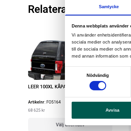
Relaterade produkter
Samtycke
Denna webbplats använder 
Vi använder enhetsidentifierar
sociala medier och analysera 
till de sociala medier och a
med annan information som du 
Samtyckesval
Nödvändig
LEER 100XL KÅPA 5,5
Artikelnr:
FO5164
A
Avvisa
68 625
kr
6
Välj alternativ