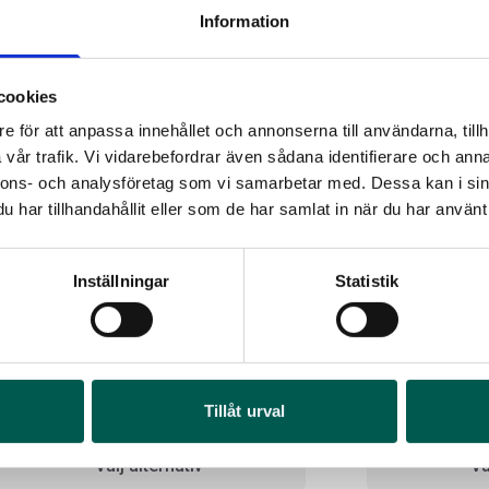
Information
cookies
e för att anpassa innehållet och annonserna till användarna, tillh
vår trafik. Vi vidarebefordrar även sådana identifierare och anna
nnons- och analysföretag som vi samarbetar med. Dessa kan i sin
har tillhandahållit eller som de har samlat in när du har använt 
Inställningar
Statistik
OR
FR
LEER 100XR KÅPA 5,5
AMP FLAKFOTS
I 1
Art
rtikelnr:
FO5166
Artikelnr:
FO5234
4 6
Tillåt urval
4 250
kr
7 166
kr
Välj alternativ
Vä