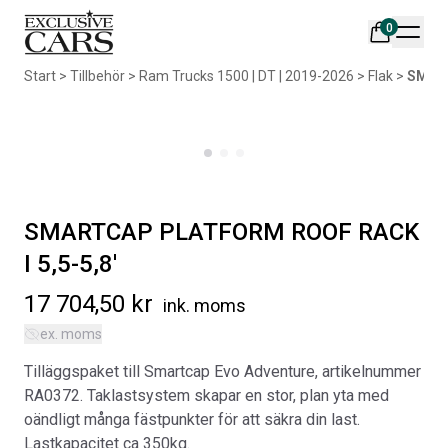
0
Din varukorg är tom
Start
>
Tillbehör
>
Ram Trucks 1500 | DT | 2019-2026
>
Flak
>
SMART
Populära produkter
SMARTCAP PLATFORM ROOF RACK
I 5,5-5,8′
AIR DESIGN SPOILER I
ORIGINAL SVARTA
MATTSVART
GUMMIMATTOR I CREWCAB
17 704,50
kr
ink. moms
Artikelnr:
RA0261
Artikelnr:
RA0004
ex. moms
5 665
kr
4 698
kr
Tilläggspaket till Smartcap Evo Adventure, artikelnummer
RA0372. Taklastsystem skapar en stor, plan yta med
Välj alternativ
Lägg i varukorg
oändligt många fästpunkter för att säkra din last.
Lastkapacitet ca 350kg.