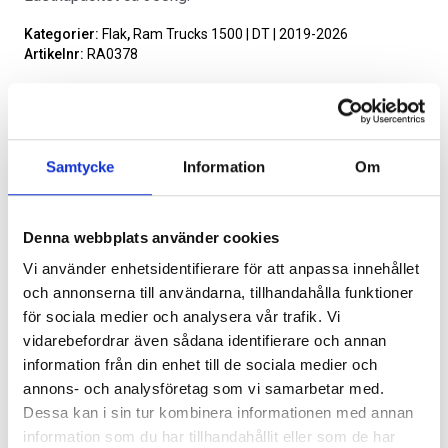
Kategorier:
Flak
,
Ram Trucks 1500 | DT | 2019-2026
Artikelnr:
RA0378
Alternativ
SVARTA RAM EMBLEM I
RAMBOX KIT
Samtycke
Information
Om
FRAMDÖRRAR
Artikelnr:
RA0109
Artikelnr:
RA0146
808
kr
1 960
kr
Denna webbplats använder cookies
Lägg i varukorg
Vi använder enhetsidentifierare för att anpassa innehållet
Välj alternativ
Välj alternativ
och annonserna till användarna, tillhandahålla funktioner
för sociala medier och analysera vår trafik. Vi
Leveranstid ca 4 veckor. Obs, bilder på produkten är endast
vidarebefordrar även sådana identifierare och annan
avsedda för referens, den faktiska produkten kan skilja sig.
information från din enhet till de sociala medier och
Original artikelnr:
RSISA0201
annons- och analysföretag som vi samarbetar med.
Dessa kan i sin tur kombinera informationen med annan
information som du har tillhandahållit eller som de har