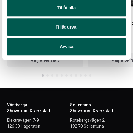
Tillåt alla
LEER 100XR KÅPA 5,5
SMARTCAP SÄKERHET
Tillåt urval
Artikelnr:
FO3011
Artikelnr:
FO3116
Avvisa
64 250
kr
3 064
kr
Välj alternativ
Välj altern
Västberga
Sollentuna
Showroom & verkstad
Showroom & verkstad
Elektravägen 7-9
Rotebergsvägen 2
126 30 Hägersten
192 78 Sollentuna