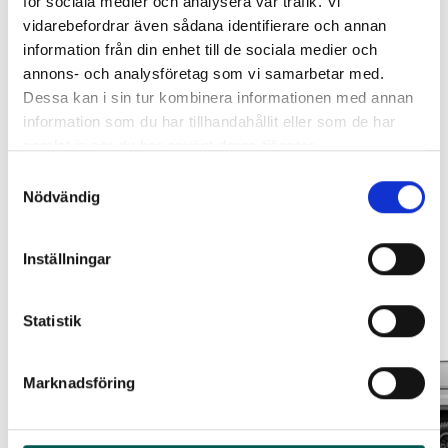
för sociala medier och analysera vår trafik. Vi
vidarebefordrar även sådana identifierare och annan
ORIGINAL GUMMIMATTOR
RAMBOX RAMSEAL
information från din enhet till de sociala medier och
FRAM OCH BAK CREWCAB I 14-
annons- och analysföretag som vi samarbetar med.
24
Artikelnr:
RA0365
Lägg i varukorg
Artikelnr:
DO0161
Dessa kan i sin tur kombinera informationen med annan
651
kr
information som du har tillhandahållit eller som de har
4 610
kr
samlat in när du har använt deras tjänster.
Leveranstid ca 4 veckor. Obs, bilder på produkten är endast
Välj alternativ
avsedda för referens, den faktiska produkten kan skilja sig.
Lägg i varukorg
Samtyckesval
Original artikelnr:
RSISA0401
Nödvändig
Inställningar
Relaterade produkter
Statistik
Marknadsföring