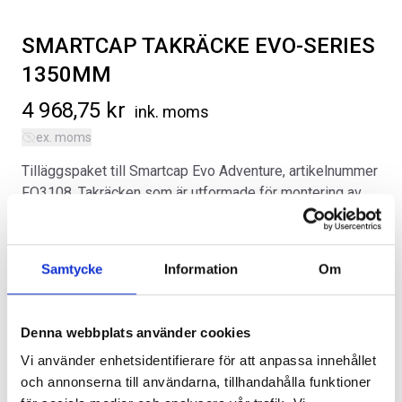
SMARTCAP TAKRÄCKE EVO-SERIES
1350MM
4 968,75
kr
ink. moms
ex. moms
SVARTA RAM EMBLEM I
RAMBOX KIT
FRAMDÖRRAR
Tilläggspaket till Smartcap Evo Adventure, artikelnummer
Artikelnr:
RA0109
Artikelnr:
RA0146
FO3108. Takräcken som är utformade för montering av
808
kr
1 960
kr
tält, cyklar, kajaker, stegar och mycket mer. De är
kompatibla med de flesta takräckestillbehör.
Välj alternativ
Välj alternativ
Samtycke
Information
Om
Kategorier:
Flak
,
Ford Lightning | 2022-2025
Artikelnr:
FO3115
Alternativ
Denna webbplats använder cookies
Vi använder enhetsidentifierare för att anpassa innehållet
och annonserna till användarna, tillhandahålla funktioner