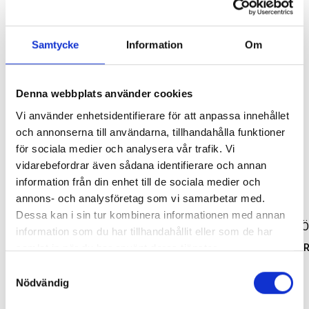
Samtycke
Information
Om
Lägg i varukorg
Leverans enligt bokning på en av våra anläggningar. Obs, bilder på
Denna webbplats använder cookies
produkten är endast avsedda för referens, den faktiska produkten
SVARTA RAM EMBLEM I
RAMBOX KIT
kan skilja sig.
Vi använder enhetsidentifierare för att anpassa innehållet
FRAMDÖRRAR
och annonserna till användarna, tillhandahålla funktioner
Artikelnr:
RA0109
Artikelnr:
RA0146
för sociala medier och analysera vår trafik. Vi
808
kr
1 960
kr
vidarebefordrar även sådana identifierare och annan
Relaterade produkter
information från din enhet till de sociala medier och
Välj alternativ
Välj alternativ
annons- och analysföretag som vi samarbetar med.
Dessa kan i sin tur kombinera informationen med annan
information som du har tillhandahållit eller som de har
samlat in när du har använt deras tjänster.
SOLFILM FRAMDÖRRA
Samtyckesval
Artikelnr:
TY0035
Nödvändig
2 500
kr