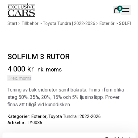
0
Din varukorg är tom
Start
>
Tillbehör
>
Toyota Tundra | 2022-2026
>
Exteriör
>
SOLFILM
Populära produkter
SOLFILM 3 RUTOR
4 000
kr
ink. moms
ex. moms
AIR DESIGN SPOILER I
ORIGINAL SVARTA
Toning av bak sidorutor samt bakruta. Finns i fem olika
MATTSVART
GUMMIMATTOR I CREWCAB
steg 50%, 35%, 20%, 15% och 5% ljusinsläpp. Prover
Artikelnr:
RA0261
Artikelnr:
RA0004
finns att tillgå vid kunddisken.
5 665
kr
4 698
kr
Kategorier:
Exteriör
,
Toyota Tundra | 2022-2026
Välj alternativ
Lägg i varukorg
Artikelnr:
TY0036