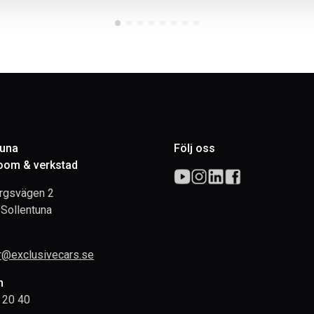
tuna
Följ oss
om & verkstad
rgsvägen 2
Sollentuna
rr@exclusivecars.se
n
 20 40