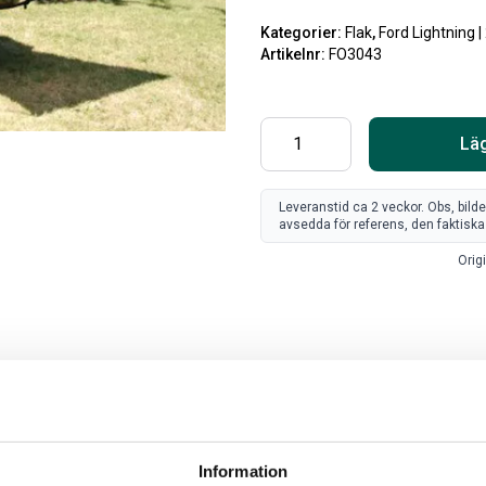
Kategorier:
Flak
,
Ford Lightning 
Artikelnr:
FO3043
Läg
Leveranstid ca 2 veckor. Obs, bild
avsedda för referens, den faktiska 
Origi
SV
FR
Art
80
Information