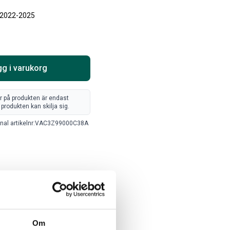
Välj alternativ
| 2022-2025
Lägg i varukorg
g i varukorg
er på produkten är endast
produkten kan skilja sig.
nal artikelnr:
VAC3Z99000C38A
ARTA RAM EMBLEM I
RAMBOX KIT
AMDÖRRAR
ikelnr:
RA0109
Artikelnr:
RA0146
8
kr
1 960
kr
Om
Välj alternativ
Välj alternativ