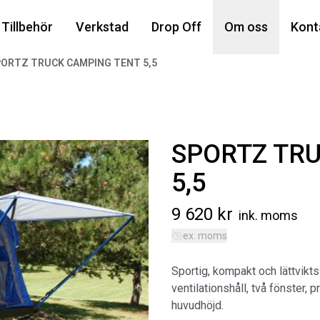
Din
Tillbehör
Verkstad
Drop Off
Om oss
Kont
ORTZ TRUCK CAMPING TENT 5,5
Popu
SPORTZ TR
5,5
9 620
kr
ink. moms
ex. moms
AIR
MA
Sportig, kompakt och lättvikts 
Art
ventilationshåll, två fönster,
5 6
huvudhöjd.