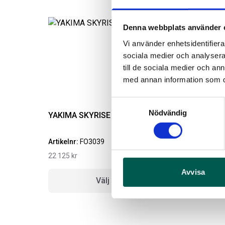
Denna webbplats använder 
Vi använder enhetsidentifierar
sociala medier och analysera 
till de sociala medier och a
med annan information som du 
Samtyckesval
Nödvändig
YAKIMA SKYRISE HD MEDIUM TÄLT
Artikelnr:
FO3039
A
22 125
kr
4
Avvisa
Välj alternativ