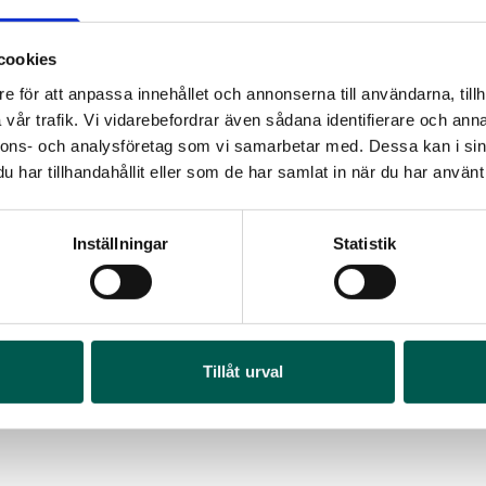
cookies
e för att anpassa innehållet och annonserna till användarna, tillh
vår trafik. Vi vidarebefordrar även sådana identifierare och anna
nnons- och analysföretag som vi samarbetar med. Dessa kan i sin
har tillhandahållit eller som de har samlat in när du har använt 
Inställningar
Statistik
YAKIMA SIDE BARS SHORT
YAKIMA OVERH
LASTSTÄLLNI
OR
rtikelnr:
FO3035
Artikelnr:
FO3034
FR
 125
kr
13 713
kr
I 1
Tillåt urval
Art
Välj alternativ
Vä
4 6