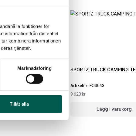
andahålla funktioner för
n information från din enhet
 tur kombinera informationen
deras tjänster.
Marknadsföring
AUL HD
SPORTZ TRUCK CAMPING TE
NG
IGINAL GUMMIMATTOR
RAMBOX RAMSEAL
Artikelnr:
FO3043
AM OCH BAK CREWCAB
9 620
kr
4-24
Artikelnr:
RA0365
Tillåt alla
ikelnr:
DO0161
651
kr
lj alternativ
Lägg i varukorg
10
kr
Välj alternativ
Lägg i varukorg