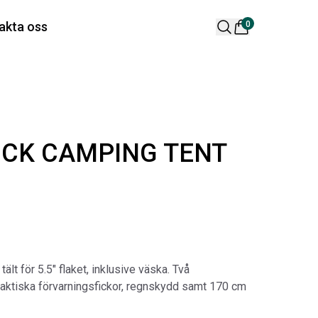
 varukorg är tom
akta oss
0
lära produkter
UCK CAMPING TENT
 DESIGN SPOILER I
ORIGINAL SVARTA
TTSVART
GUMMIMATTOR I
tält för 5.5″ flaket, inklusive väska. Två
CREWCAB
ikelnr:
RA0261
 praktiska förvarningsfickor, regnskydd samt 170 cm
Artikelnr:
RA0004
65
kr
4 698
kr