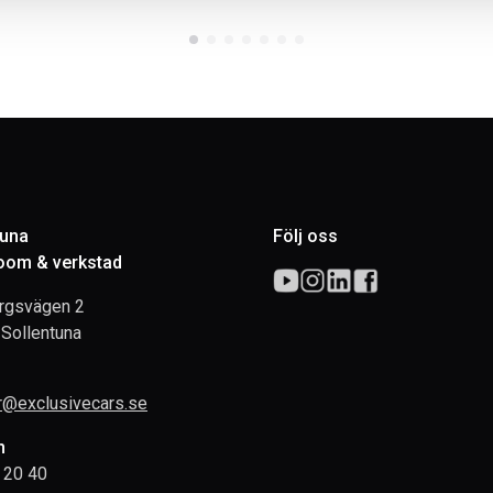
tuna
Följ oss
om & verkstad
rgsvägen 2
Sollentuna
rr@exclusivecars.se
n
 20 40