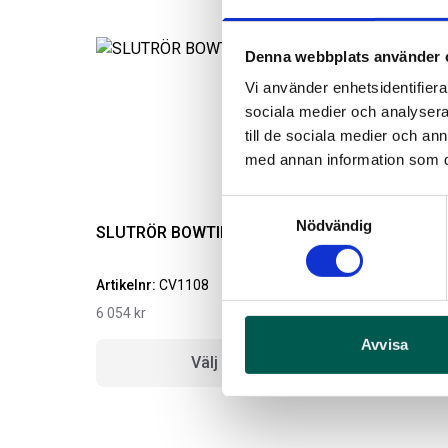
Denna webbplats använder 
Vi använder enhetsidentifierar
sociala medier och analysera 
till de sociala medier och a
med annan information som du 
Samtyckesval
Nödvändig
SLUTRÖR BOWTIE
Artikelnr:
CV1108
A
6 054
kr
2
Avvisa
Välj alternativ