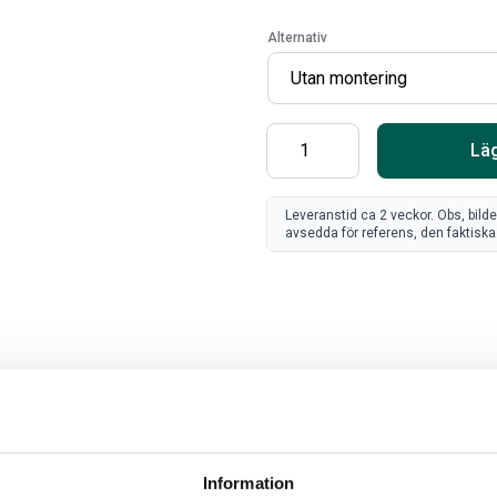
Alternativ
Läg
Leveranstid ca 2 veckor. Obs, bild
avsedda för referens, den faktiska 
SV
FR
Art
80
Information