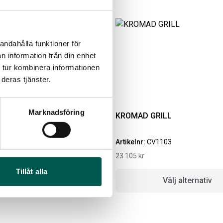
andahålla funktioner för
n information från din enhet
 tur kombinera informationen
deras tjänster.
Marknadsföring
RÖR UTAN LOGO
KROMAD GRILL
MBOX KIT
ORIGINAL GUMMIMATTOR
9
Artikelnr:
CV1103
FRAM OCH BAK CREWCAB
23 105
kr
I 14-24
ikelnr:
RA0146
Tillåt alla
Artikelnr:
DO0161
60
kr
lj alternativ
Välj alternativ
4 610
kr
Välj alternativ
Lägg i varukorg