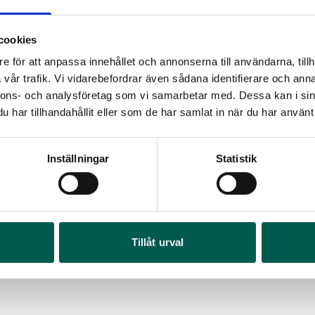
cookies
e för att anpassa innehållet och annonserna till användarna, tillh
vår trafik. Vi vidarebefordrar även sådana identifierare och anna
nnons- och analysföretag som vi samarbetar med. Dessa kan i sin
har tillhandahållit eller som de har samlat in när du har använt 
Inställningar
Statistik
KROMAD SPORT GRILL
KROMAT SLUT
RA
rtikelnr:
CV1156
Artikelnr:
CV110
0 795
kr
4 843
kr
Art
Tillåt urval
1 9
Välj alternativ
Vä