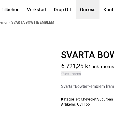
Din
Tillbehör
Verkstad
Drop Off
Om oss
Kont
eriör
>
SVARTA BOWTIE EMBLEM
Popu
SVARTA BO
6 721,25
kr
ink. mom
ex. moms
AIR
Svarta ”Bowtie”-emblem fram
MA
Art
Kategorier:
Chevrolet Suburban 
Artikelnr:
CV1155
5 6