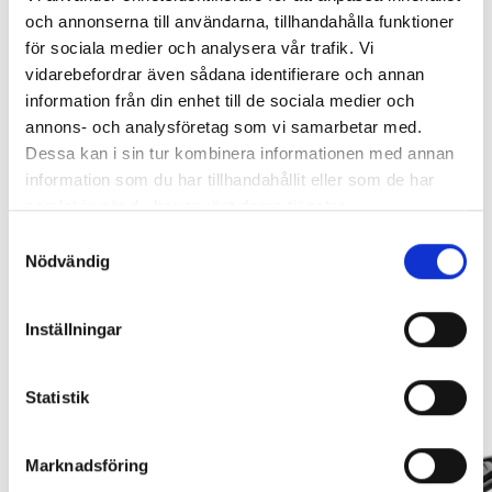
och annonserna till användarna, tillhandahålla funktioner
RAMBOX KIT
ORIGINAL GUMMIMATTOR
för sociala medier och analysera vår trafik. Vi
FRAM OCH BAK CREWCAB I 14-
vidarebefordrar även sådana identifierare och annan
24
Lägg i varukorg
Artikelnr:
RA0146
information från din enhet till de sociala medier och
Artikelnr:
DO0161
1 960
kr
annons- och analysföretag som vi samarbetar med.
4 610
kr
Dessa kan i sin tur kombinera informationen med annan
Leveranstid ca 2 veckor. Obs, bilder på produkten är endast
Välj alternativ
avsedda för referens, den faktiska produkten kan skilja sig.
information som du har tillhandahållit eller som de har
Lägg i varukorg
samlat in när du har använt deras tjänster.
Original artikelnr:
86532094
Samtyckesval
Nödvändig
Relaterade produkter
Inställningar
Statistik
Marknadsföring