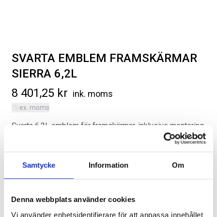
SVARTA EMBLEM FRAMSKÄRMAR
SIERRA 6,2L
SVARTA RAM EMBLEM I
LACKSTIFT DIAMOND BLACK
FRAMDÖRRAR
PXJ
8 401,25
kr
ink. moms
Artikelnr:
RA0109
Artikelnr:
RA0215
ex. moms
808
kr
759
kr
Svarta 6.2L emblem för framskärmar, inklusive montering.
Välj alternativ
Lägg i varukorg
Kategorier:
Chevrolet Silverado | 2019-2026
,
Exteriör
Artikelnr:
CV0274
Samtycke
Information
Om
Alternativ
Denna webbplats använder cookies
Vi använder enhetsidentifierare för att anpassa innehållet