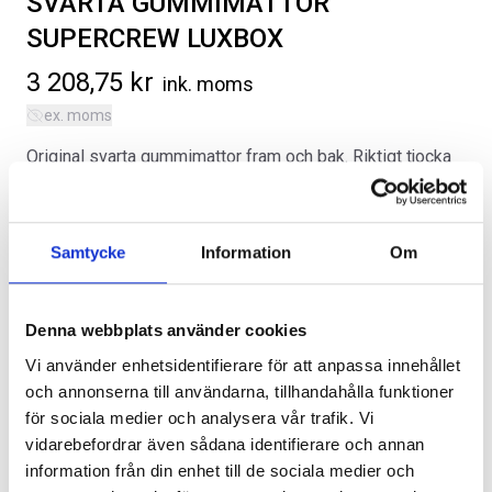
SVARTA GUMMIMATTOR
SUPERCREW LUXBOX
3 208,75
kr
ink. moms
ex. moms
Original svarta gummimattor fram och bak. Riktigt tjocka
SVARTA RAM EMBLEM I
LACKSTIFT DIAMOND BLACK
gummimattor för svenskt klimat gör skillnad. Passar
FRAMDÖRRAR
PXJ
SuperCrew modeller utrustade med förvarningslåda
Artikelnr:
RA0109
Artikelnr:
RA0215
under baksätet.
Samtycke
Information
Om
808
kr
759
kr
Kategorier:
Ford Lightning | 2022-2025
,
Interiör
Artikelnr:
FO3002
Välj alternativ
Lägg i varukorg
Denna webbplats använder cookies
Vi använder enhetsidentifierare för att anpassa innehållet
och annonserna till användarna, tillhandahålla funktioner
för sociala medier och analysera vår trafik. Vi
Lägg i varukorg
vidarebefordrar även sådana identifierare och annan
information från din enhet till de sociala medier och