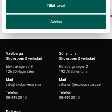
8 563
kr
3 209
kr
Tillåt urval
Välj alternativ
Lägg i var
Avvisa
Västberga
Sollentuna
Showroom & verkstad
Showroom & verkstad
Elektravägen 7-9
Rotebergsvägen 2
126 30 Hägersten
192 78 Sollentuna
Mail
Mail
info@exclusivecars.se
infonorr@exclusivecars.se
Telefon
Telefon
08-449 20 40
08-449 20 40
Följ oss