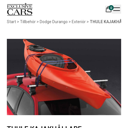
0
Din varukorg är tom
Start
>
Tillbehör
>
Dodge Durango
>
Exteriör
>
THULE KAJAKHÅLL
Populära produkter
AIR DESIGN SPOILER I
ORIGINAL SVARTA
MATTSVART
GUMMIMATTOR I CREWCAB
Artikelnr:
RA0261
Artikelnr:
RA0004
5 665
kr
4 698
kr
Välj alternativ
Lägg i varukorg