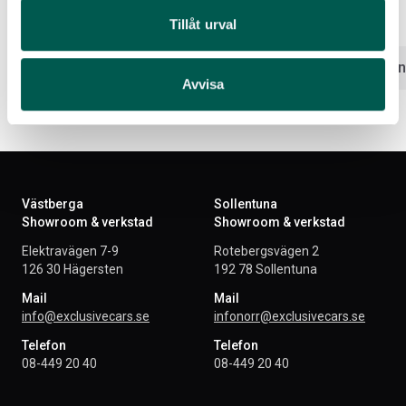
Artikelnr:
DO1068
Artikelnr:
DO1066
Tillåt urval
5 170
kr
2 241
kr
Välj alternativ
Välj altern
Avvisa
Västberga
Sollentuna
Showroom & verkstad
Showroom & verkstad
Elektravägen 7-9
Rotebergsvägen 2
126 30 Hägersten
192 78 Sollentuna
Mail
Mail
info@exclusivecars.se
infonorr@exclusivecars.se
Telefon
Telefon
08-449 20 40
08-449 20 40