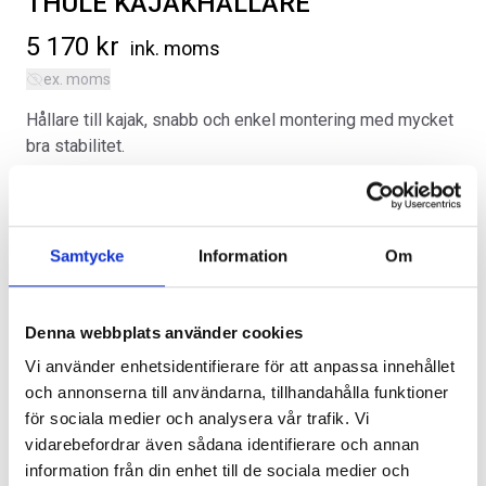
THULE KAJAKHÅLLARE
5 170
kr
ink. moms
ex. moms
Hållare till kajak, snabb och enkel montering med mycket
bra stabilitet.
SVARTA RAM EMBLEM I
RAMBOX KIT
Kategorier:
Dodge Durango
,
Exteriör
FRAMDÖRRAR
Artikelnr:
DO1068
Artikelnr:
RA0109
Artikelnr:
RA0146
808
kr
1 960
kr
Samtycke
Information
Om
Alternativ
Välj alternativ
Välj alternativ
Denna webbplats använder cookies
Vi använder enhetsidentifierare för att anpassa innehållet
och annonserna till användarna, tillhandahålla funktioner
för sociala medier och analysera vår trafik. Vi
Lägg i varukorg
vidarebefordrar även sådana identifierare och annan
information från din enhet till de sociala medier och