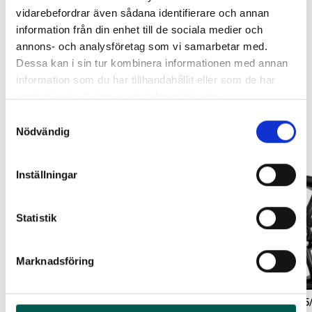
Lägg i varukorg
vidarebefordrar även sådana identifierare och annan
ORIGINAL GUMMIMATTOR
RAMBOX RAMSEAL
information från din enhet till de sociala medier och
FRAM OCH BAK CREWCAB I 14-
annons- och analysföretag som vi samarbetar med.
24
Leveranstid ca 2 veckor. Obs, bilder på produkten är endast
Artikelnr:
RA0365
Dessa kan i sin tur kombinera informationen med annan
avsedda för referens, den faktiska produkten kan skilja sig.
Artikelnr:
DO0161
651
kr
information som du har tillhandahållit eller som de har
4 610
kr
samlat in när du har använt deras tjänster.
Välj alternativ
Lägg i varukorg
Samtyckesval
Relaterade produkter
Nödvändig
Inställningar
Statistik
Marknadsföring
19′ BROCK SVART I 235