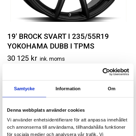
19′ BROCK SVART I 235/55R19
YOKOHAMA DUBB I TPMS
SVARTA RAM EMBLEM I
RAMBOX KIT
FRAMDÖRRAR
30 125
kr
ink. moms
Artikelnr:
RA0109
Artikelnr:
RA0146
ex. moms
808
kr
1 960
kr
235/55R19 Yokohama dubbdäck med 19″ Brock RC32
Välj alternativ
Välj alternativ
svart fälg samt sensorer, inklusive montering.
Samtycke
Information
Om
Kategorier:
Däck/Hjul
,
Ram Trucks Rampage
Artikelnr:
RA1406
Denna webbplats använder cookies
Vi använder enhetsidentifierare för att anpassa innehållet
och annonserna till användarna, tillhandahålla funktioner
för sociala medier och analysera vår trafik. Vi