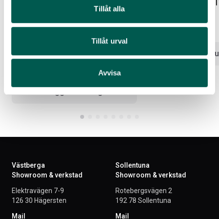
YOKOHAMA FRIKTION I
Tillåt alla
Artikelnr:
RA1407
30 150
kr
19′ BROCK SVART I 235/55R19
Tillåt urval
YOKOHAMA DUBB I TPMS
Lägg i var
Artikelnr:
RA1406
30 125
kr
Avvisa
Lägg i varukorg
Västberga
Sollentuna
Showroom & verkstad
Showroom & verkstad
Elektravägen 7-9
Rotebergsvägen 2
126 30 Hägersten
192 78 Sollentuna
Mail
Mail