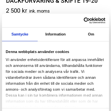
DÄCKFÖRVARING & SKIFTE 19-20
2 500
kr
ink. moms
ex. moms
Kategorier:
Däck/Hjul
,
Dodge Charger
Artikelnr:
DO2055
Samtycke
Information
Om
SVARTA RAM EMBLEM I
RAMBOX KIT
FRAMDÖRRAR
Artikelnr:
RA0109
Artikelnr:
RA0146
Denna webbplats använder cookies
808
kr
1 960
kr
Vi använder enhetsidentifierare för att anpassa innehållet
Lägg i varukorg
och annonserna till användarna, tillhandahålla funktioner
Välj alternativ
Välj alternativ
för sociala medier och analysera vår trafik. Vi
Omgående leverans.
vidarebefordrar även sådana identifierare och annan
information från din enhet till de sociala medier och
annons- och analysföretag som vi samarbetar med.
Dessa kan i sin tur kombinera informationen med annan
Relaterade produkter
information som du har tillhandahållit eller som de har
samlat in när du har använt deras tjänster.