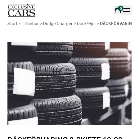
0
Din varukorg är tom
Start
>
Tillbehör
>
Dodge Charger
>
Däck/Hjul
>
DÄCKFÖRVARING & 
Populära produkter
AIR DESIGN SPOILER I
ORIGINAL SVARTA
MATTSVART
GUMMIMATTOR I CREWCAB
Artikelnr:
RA0261
Artikelnr:
RA0004
5 665
kr
4 698
kr
Välj alternativ
Lägg i varukorg