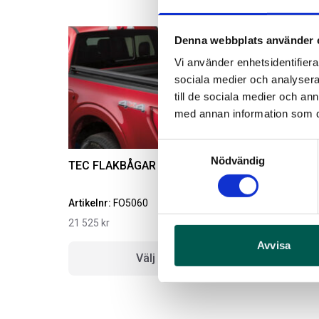
Denna webbplats använder 
Vi använder enhetsidentifierar
sociala medier och analysera 
till de sociala medier och a
med annan information som du 
Samtyckesval
Nödvändig
TEC FLAKBÅGAR I SVART 6,5
Artikelnr:
FO5060
A
21 525
kr
1
Avvisa
Välj alternativ