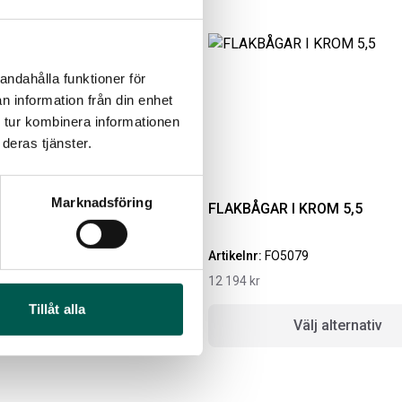
andahålla funktioner för
n information från din enhet
 tur kombinera informationen
deras tjänster.
Marknadsföring
 I SVART 5,5
FLAKBÅGAR I KROM 5,5
MBOX KIT
ORIGINAL GUMMIMATTOR
Artikelnr:
FO5079
FRAM OCH BAK CREWCAB
12 194
kr
I 14-24
ikelnr:
RA0146
Tillåt alla
Artikelnr:
DO0161
60
kr
lj alternativ
Välj alternativ
4 610
kr
Välj alternativ
Lägg i varukorg