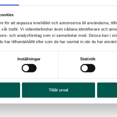
cookies
e för att anpassa innehållet och annonserna till användarna, tillh
vår trafik. Vi vidarebefordrar även sådana identifierare och anna
nnons- och analysföretag som vi samarbetar med. Dessa kan i sin
har tillhandahållit eller som de har samlat in när du har använt 
Inställningar
Statistik
FLAKBÅGAR I KROM 6,5
TEC FLAKBÅGAR
RA
rtikelnr:
FO5080
Artikelnr:
FO5059
3 481
kr
19 273
kr
Art
Tillåt urval
1 9
Välj alternativ
Vä