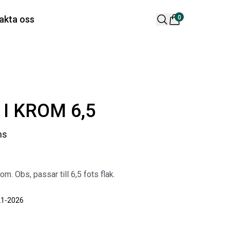
 varukorg är tom
akta oss
0
lära produkter
I KROM 6,5
ms
 DESIGN SPOILER I
ORIGINAL SVARTA
m. Obs, passar till 6,5 fots flak.
TTSVART
GUMMIMATTOR I
CREWCAB
ikelnr:
RA0261
21-2026
Artikelnr:
RA0004
65
kr
4 698
kr