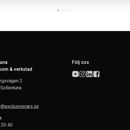
tuna
Följ oss
om & verkstad
rgsvägen 2
Sollentuna
rr@exclusivecars.se
n
 20 40