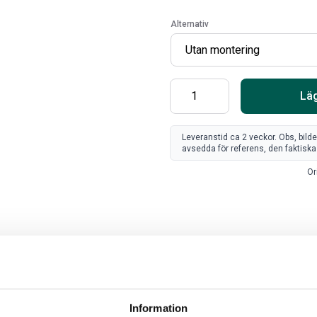
Alternativ
Läg
Leveranstid ca 2 veckor. Obs, bild
avsedda för referens, den faktiska 
Or
SV
FR
Art
80
Information