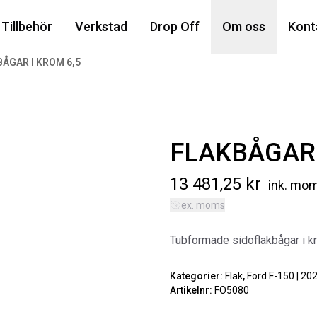
Din
Tillbehör
Verkstad
Drop Off
Om oss
Kont
ÅGAR I KROM 6,5
Popu
FLAKBÅGAR 
13 481,25
kr
ink. mo
ex. moms
AIR
Tubformade sidoflakbågar i kro
MA
Art
Kategorier:
Flak
,
Ford F-150 | 20
Artikelnr:
FO5080
5 6