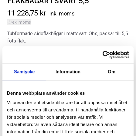
FLAKBÅGAR I SVART 5,5
11 228,75
kr
ink. moms
ex. moms
Tubformade sidoflakbågar i mattsvart. Obs, passar till 5,5
fots flak.
SVARTA RAM EMBLEM I
ORIGINAL GUMMIMATTOR
Kategorier:
Flak
,
Ford F-150 | 2021-2026
FRAMDÖRRAR
FRAM OCH BAK CREWCAB I 14-
Artikelnr:
FO5077
24
Artikelnr:
RA0109
Artikelnr:
DO0161
808
kr
Samtycke
Information
Om
Alternativ
4 610
kr
Välj alternativ
Lägg i varukorg
Denna webbplats använder cookies
Vi använder enhetsidentifierare för att anpassa innehållet
och annonserna till användarna, tillhandahålla funktioner
för sociala medier och analysera vår trafik. Vi
Lägg i varukorg
vidarebefordrar även sådana identifierare och annan
information från din enhet till de sociala medier och