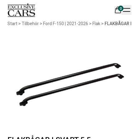
0
Din varukorg är tom
Start
>
Tillbehör
>
Ford F-150 | 2021-2026
>
Flak
>
FLAKBÅGAR I SV
Populära produkter
AIR DESIGN SPOILER I
ORIGINAL SVARTA
MATTSVART
GUMMIMATTOR I CREWCAB
Artikelnr:
RA0261
Artikelnr:
RA0004
5 665
kr
4 698
kr
Välj alternativ
Lägg i varukorg