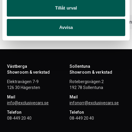
Artikelnr:
FO5060
Artikelnr:
FO5080
Tillåt urval
21 525
kr
13 481
kr
Välj alternativ
Välj altern
Avvisa
Västberga
Sollentuna
Showroom & verkstad
Showroom & verkstad
Elektravägen 7-9
Rotebergsvägen 2
126 30 Hägersten
192 78 Sollentuna
Mail
Mail
info@exclusivecars.se
infonorr@exclusivecars.se
Telefon
Telefon
08-449 20 40
08-449 20 40