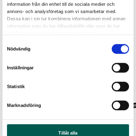
information från din enhet till de sociala medier och
Lägg i varukorg
ORIGINAL GUMMIMATTOR
RAMBOX RAMSEAL
annons- och analysföretag som vi samarbetar med.
FRAM OCH BAK CREWCAB I 14-
Dessa kan i sin tur kombinera informationen med annan
Leveranstid ca 2 veckor. Obs, bilder på produkten är endast
24
Artikelnr:
RA0365
information som du har tillhandahållit eller som de har
avsedda för referens, den faktiska produkten kan skilja sig.
Artikelnr:
DO0161
samlat in när du har använt deras tjänster.
651
kr
4 610
kr
Original artikelnr:
VML3Z99286F86A
Samtyckesval
Välj alternativ
Nödvändig
Lägg i varukorg
Relaterade produkter
Inställningar
Statistik
Marknadsföring
Tillåt alla