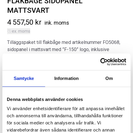
FLAKBÅGE SIDOPANEL
MATTSVART
4 557,50
kr
ink. moms
ex. moms
Tilläggspaket till flakbåge med artikelnummer FO5068,
SVARTA RAM EMBLEM I
RAMBOX KIT
sidopanel i mattsvart med ”F-150” logo, inklusive
FRAMDÖRRAR
montering.
Artikelnr:
RA0109
Artikelnr:
RA0146
Kategorier:
Flak
,
Ford F-150 | 2021-2026
808
kr
1 960
kr
Artikelnr:
FO5069
Samtycke
Information
Om
Välj alternativ
Välj alternativ
Alternativ
Denna webbplats använder cookies
Vi använder enhetsidentifierare för att anpassa innehållet
och annonserna till användarna, tillhandahålla funktioner
för sociala medier och analysera vår trafik. Vi
vidarebefordrar även sådana identifierare och annan