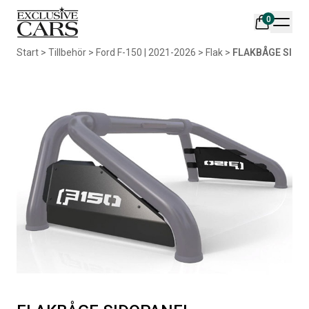
0
Din varukorg är tom
Start
>
Tillbehör
>
Ford F-150 | 2021-2026
>
Flak
>
FLAKBÅGE SIDO
Populära produkter
AIR DESIGN SPOILER I
ORIGINAL SVARTA
MATTSVART
GUMMIMATTOR I CREWCAB
Artikelnr:
RA0261
Artikelnr:
RA0004
5 665
kr
4 698
kr
Välj alternativ
Lägg i varukorg