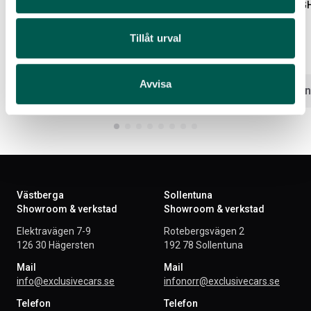
VISION X XMITTER PRIME XTREME 12V
VISION X XPR-27M LIG
50 390W I FLAKBÅGE
FLAKBÅGE
Tillåt urval
Artikelnr:
FO5203
Artikelnr:
FO5202
34 672
kr
18 082
kr
Avvisa
Välj alternativ
Välj altern
Västberga
Sollentuna
Showroom & verkstad
Showroom & verkstad
Elektravägen 7-9
Rotebergsvägen 2
126 30 Hägersten
192 78 Sollentuna
Mail
Mail
info@exclusivecars.se
infonorr@exclusivecars.se
Telefon
Telefon