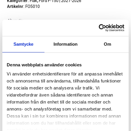
Kategorier:
Flak
,
Ford F-150 | 2021-2026
Artikelnr:
FO5010
Alternativ
Samtycke
Information
Om
SVARTA RAM EMBLEM I
ORIGINAL GUMMIMATTOR
FRAMDÖRRAR
FRAM OCH BAK CREWCAB I 14-
24
Artikelnr:
RA0109
Artikelnr:
DO0161
Denna webbplats använder cookies
808
kr
Lägg i varukorg
4 610
kr
Vi använder enhetsidentifierare för att anpassa innehållet
och annonserna till användarna, tillhandahålla funktioner
Välj alternativ
Lägg i varukorg
Leveranstid ca 2 veckor. Obs, bilder på produkten är endast
för sociala medier och analysera vår trafik. Vi
avsedda för referens, den faktiska produkten kan skilja sig.
vidarebefordrar även sådana identifierare och annan
Original artikelnr:
911000T
information från din enhet till de sociala medier och
annons- och analysföretag som vi samarbetar med.
Dessa kan i sin tur kombinera informationen med annan
information som du har tillhandahållit eller som de har
Relaterade produkter
samlat in när du har använt deras tjänster.