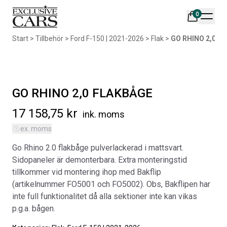
0
Din varukorg är tom
Start
>
Tillbehör
>
Ford F-150 | 2021-2026
>
Flak
>
GO RHINO 2,0 F
Populära produkter
GO RHINO 2,0 FLAKBÅGE
17 158,75
kr
ink. moms
ex. moms
AIR DESIGN SPOILER I
ORIGINAL SVARTA
Go Rhino 2.0 flakbåge pulverlackerad i mattsvart.
MATTSVART
GUMMIMATTOR I CREWCAB
Sidopaneler är demonterbara. Extra monteringstid
Artikelnr:
RA0261
Artikelnr:
RA0004
tillkommer vid montering ihop med Bakflip
5 665
kr
4 698
kr
(artikelnummer FO5001 och FO5002). Obs, Bakflipen har
inte full funktionalitet då alla sektioner inte kan vikas
Välj alternativ
Lägg i varukorg
p.g.a. bågen.