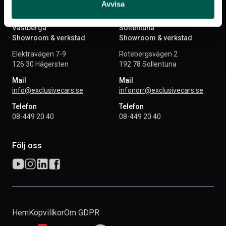
Avvisa
Västberga
Sollentuna
Showroom & verkstad
Showroom & verkstad
Elektravägen 7-9
Rotebergsvägen 2
126 30 Hägersten
192 78 Sollentuna
Mail
Mail
info@exclusivecars.se
infonorr@exclusivecars.se
Telefon
Telefon
08-449 20 40
08-449 20 40
Följ oss
Hem
Köpvillkor
Om GDPR