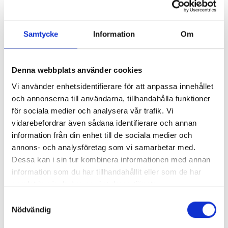
Lägg i varukorg
Samtycke
Information
Om
Leveranstid ca 2 veckor. Obs, bilder på produkten är endast
avsedda för referens, den faktiska produkten kan skilja sig.
Denna webbplats använder cookies
SVARTA RAM EMBLEM I
ORIGINAL GUMMIMATTOR
Original artikelnr:
PMPC195007325A
Vi använder enhetsidentifierare för att anpassa innehållet
FRAMDÖRRAR
FRAM OCH BAK CREWCAB I 14-
och annonserna till användarna, tillhandahålla funktioner
24
Artikelnr:
RA0109
Artikelnr:
DO0161
för sociala medier och analysera vår trafik. Vi
808
kr
vidarebefordrar även sådana identifierare och annan
4 610
kr
Relaterade produkter
information från din enhet till de sociala medier och
Välj alternativ
Lägg i varukorg
annons- och analysföretag som vi samarbetar med.
Dessa kan i sin tur kombinera informationen med annan
information som du har tillhandahållit eller som de har
LACKSTIFT SHADOW BLACK G1
samlat in när du har använt deras tjänster.
Samtyckesval
Artikelnr:
FO1519
Nödvändig
759
kr