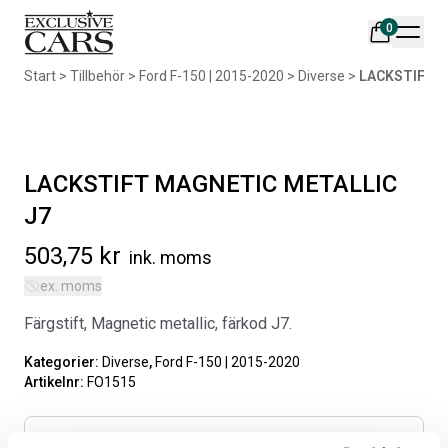
0
Din varukorg är tom
Start
>
Tillbehör
>
Ford F-150 | 2015-2020
>
Diverse
>
LACKSTIFT M
Populära produkter
LACKSTIFT MAGNETIC METALLIC
J7
503,75
kr
ink. moms
AIR DESIGN SPOILER I
ORIGINAL SVARTA
ex. moms
MATTSVART
GUMMIMATTOR I CREWCAB
Färgstift, Magnetic metallic, färkod J7.
Artikelnr:
RA0261
Artikelnr:
RA0004
5 665
kr
4 698
kr
Kategorier:
Diverse
,
Ford F-150 | 2015-2020
Artikelnr:
FO1515
Välj alternativ
Lägg i varukorg