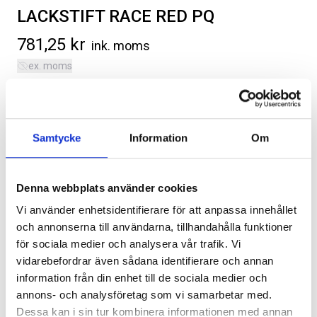
LACKSTIFT RACE RED PQ
781,25
kr
ink. moms
ex. moms
Färgstift, Race Red, färgkod PQ.
SVARTA RAM EMBLEM I
ORIGINAL GUMMIMATTOR
Kategorier:
Diverse
,
Ford F-150 | 2015-2020
FRAMDÖRRAR
FRAM OCH BAK CREWCAB I 14-
Artikelnr:
FO1517
Samtycke
Information
Om
24
Artikelnr:
RA0109
Artikelnr:
DO0161
808
kr
4 610
kr
Denna webbplats använder cookies
Välj alternativ
Lägg i varukorg
Vi använder enhetsidentifierare för att anpassa innehållet
Lägg i varukorg
och annonserna till användarna, tillhandahålla funktioner
för sociala medier och analysera vår trafik. Vi
vidarebefordrar även sådana identifierare och annan
Leveranstid ca 2 veckor. Obs, bilder på produkten är endast
avsedda för referens, den faktiska produkten kan skilja sig.
information från din enhet till de sociala medier och
annons- och analysföretag som vi samarbetar med.
Original artikelnr:
PMP195007236A
Dessa kan i sin tur kombinera informationen med annan