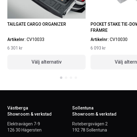
TAILGATE CARGO ORGANIZER
POCKET STAKE TIE-DO
FRÄMRE
Artikelnr:
CV10033
Artikelnr:
CV10030
6 301
kr
6 093
kr
Välj alternativ
Välj altern
Västberga
Sollentuna
Showroom & verkstad
Showroom & verkstad
Elektravägen 7-9
Rotebergsvägen 2
126 30 Hägersten
192 78 Sollentuna