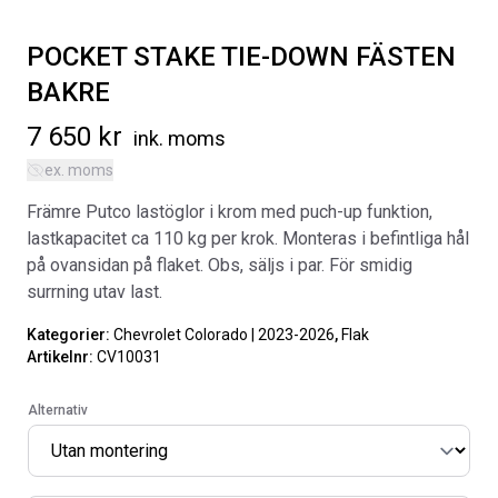
POCKET STAKE TIE-DOWN FÄSTEN
BAKRE
7 650
kr
ink. moms
ex. moms
SVARTA RAM EMBLEM I
ORIGINAL GUMMIMATTOR
FRAMDÖRRAR
FRAM OCH BAK CREWCAB I 14-
Främre Putco lastöglor i krom med puch-up funktion,
24
Artikelnr:
RA0109
lastkapacitet ca 110 kg per krok. Monteras i befintliga hål
Artikelnr:
DO0161
808
kr
på ovansidan på flaket. Obs, säljs i par. För smidig
4 610
kr
surrning utav last.
Välj alternativ
Lägg i varukorg
Kategorier:
Chevrolet Colorado | 2023-2026
,
Flak
Artikelnr:
CV10031
Alternativ