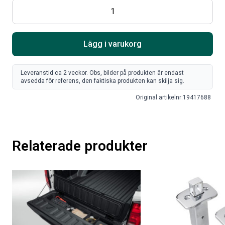
RAMBOX RAMSEAL
LACKSTIFT DIAMOND BLACK
PXJ
Lägg i varukorg
Artikelnr:
RA0365
Artikelnr:
RA0215
651
kr
759
kr
Leveranstid ca 2 veckor. Obs, bilder på produkten är endast
avsedda för referens, den faktiska produkten kan skilja sig.
Välj alternativ
Lägg i varukorg
Original artikelnr:
19417688
Relaterade produkter