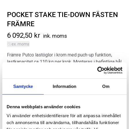
POCKET STAKE TIE-DOWN FÄSTEN
FRÄMRE
6 092,50
kr
ink. moms
ex. moms
SVARTA RAM EMBLEM I
ORIGINAL GUMMIMATTOR
FRAMDÖRRAR
FRAM OCH BAK CREWCAB I 14-
Främre Putco lastöglor i krom med puch-up funktion,
24
Artikelnr:
RA0109
lastkapacitet ca 110 kg per krok. Monteras i befintliga hål
Artikelnr:
DO0161
808
kr
på ovansidan på flaket. Obs, säljs i par. För smidig
4 610
kr
surrning utav last.
Välj alternativ
Lägg i varukorg
Samtycke
Information
Om
Kategorier:
Chevrolet Colorado | 2023-2026
,
Flak
Artikelnr:
CV10030
Alternativ
Denna webbplats använder cookies
Vi använder enhetsidentifierare för att anpassa innehållet
och annonserna till användarna, tillhandahålla funktioner