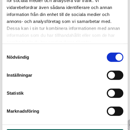
för sociala medier och analysera vår trafik. Vi
vidarebefordrar även sådana identifierare och annan
RAMBOX RAMSEAL
LACKSTIFT DIAMOND BLACK
information från din enhet till de sociala medier och
PXJ
annons- och analysföretag som vi samarbetar med.
Lägg i varukorg
Artikelnr:
RA0365
Artikelnr:
RA0215
Dessa kan i sin tur kombinera informationen med annan
information som du har tillhandahållit eller som de har
651
kr
759
kr
samlat in när du har använt deras tjänster.
Leveranstid ca 2 veckor. Obs, bilder på produkten är endast
avsedda för referens, den faktiska produkten kan skilja sig.
Välj alternativ
Lägg i varukorg
Samtyckesval
Original artikelnr:
19353879
Nödvändig
Inställningar
Relaterade produkter
Statistik
Marknadsföring