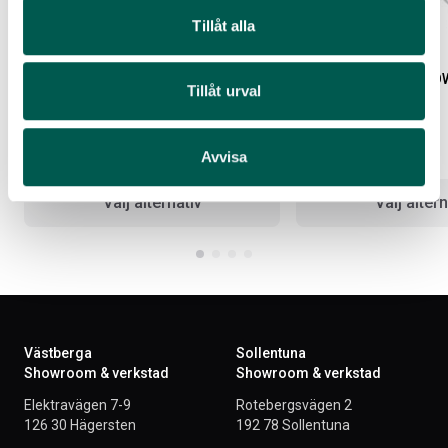
Tillåt alla
TAILGATE CARGO ORGANIZER
POCKET STAKE TIE-DO
Tillåt urval
FRÄMRE
Artikelnr:
CV10033
Artikelnr:
CV10030
Avvisa
6 301
kr
6 093
kr
Välj alternativ
Välj altern
Västberga
Sollentuna
Showroom & verkstad
Showroom & verkstad
Elektravägen 7-9
Rotebergsvägen 2
126 30 Hägersten
192 78 Sollentuna