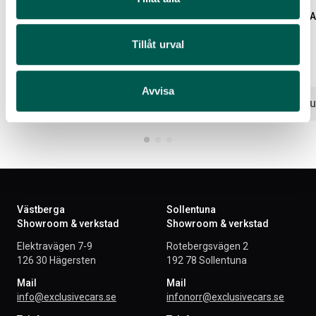
REMOTE START
ACCELEV 8 KW TYP 2 L
Tillåt urval
Artikelnr:
FO3104
Artikelnr:
FO3105
2 498
kr
22 675
kr
Avvisa
Välj alternativ
Lägg i var
Västberga
Sollentuna
Showroom & verkstad
Showroom & verkstad
Elektravägen 7-9
Rotebergsvägen 2
126 30 Hägersten
192 78 Sollentuna
Mail
Mail
info@exclusivecars.se
infonorr@exclusivecars.se