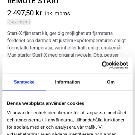
REMOTE START
2 497,50
kr
ink. moms
ex. moms
Start-X fjärrstart kit, ger dig möjlighet att fjärrstarta
fordonet och därmed att justera kupétemperaturen enligt
SVARTA RAM EMBLEM I
RAMBOX KIT
förinställd temperatur, varmt eller kallt enligt önskemål.
FRAMDÖRRAR
Man startar Start-X med original nyckeln. Obs, passar
Artikelnr:
endast 2022-2023 årsmodeller.
RA0109
Artikelnr:
RA0146
808
kr
1 960
kr
Kategorier:
Diverse
,
Ford Lightning | 2022-2025
Artikelnr:
FO3104
Samtycke
Information
Om
Välj alternativ
Välj alternativ
Alternativ
Denna webbplats använder cookies
Vi använder enhetsidentifierare för att anpassa innehållet
och annonserna till användarna, tillhandahålla funktioner
för sociala medier och analysera vår trafik. Vi
vidarebefordrar även sådana identifierare och annan