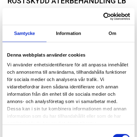
ROSTSKYDD ÅTERBEHANDLING LB
4 375
kr
ink. moms
ex. moms
Samtycke
Information
Om
Tectyls återbehandling, ska göras 18-24 månader efter
behandlingen och är ett krav för att garantin ska gälla.
SVARTA RAM EMBLEM I
ORIGINAL GUMMIMATTOR
Kategorier:
Diverse
,
Ram Trucks 1500 | DT | 2019-2026
FRAMDÖRRAR
FRAM OCH BAK CREWCAB I 14-
Denna webbplats använder cookies
Artikelnr:
RA0210
24
Artikelnr:
RA0109
Vi använder enhetsidentifierare för att anpassa innehållet
Artikelnr:
DO0161
808
kr
och annonserna till användarna, tillhandahålla funktioner
4 610
kr
för sociala medier och analysera vår trafik. Vi
Välj alternativ
vidarebefordrar även sådana identifierare och annan
Lägg i varukorg
information från din enhet till de sociala medier och
Lägg i varukorg
annons- och analysföretag som vi samarbetar med.
Dessa kan i sin tur kombinera informationen med annan
Leverans enligt bokning på en av våra anläggningar.
information som du har tillhandahållit eller som de har
samlat in när du har använt deras tjänster.
Samtyckesval