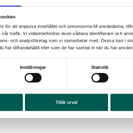
cookies
e för att anpassa innehållet och annonserna till användarna, tillh
vår trafik. Vi vidarebefordrar även sådana identifierare och anna
nnons- och analysföretag som vi samarbetar med. Dessa kan i sin
har tillhandahållit eller som de har samlat in när du har använt 
Inställningar
Statistik
SERVICE 48000 KM / 48 MÅN
SERVICE 60000
CHEVROLET CORVETTE C8 IZ06
CHEVROLET CO
OR
rtikelnr:
CV288
Artikelnr:
CV289
FR
4 146
kr
24 044
kr
I 1
Art
Tillåt urval
Lägg i varukorg
Läg
4 6