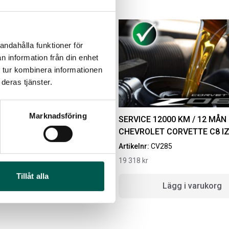
andahålla funktioner för
n information från din enhet
 tur kombinera informationen
deras tjänster.
Marknadsföring
 KM / 60 MÅN
SERVICE 12000 KM / 12 MÅN
RVETTE C8 IZ06
CHEVROLET CORVETTE C8 I
IGINAL GUMMIMATTOR
RAMBOX RAMSEAL
Artikelnr:
CV285
AM OCH BAK CREWCAB
19 318
kr
4-24
Artikelnr:
RA0365
ikelnr:
DO0161
Tillåt alla
651
kr
g i varukorg
Lägg i varukorg
10
kr
Välj alternativ
Lägg i varukorg