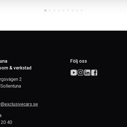
tuna
Följ oss
om & verkstad
rgsvägen 2
Sollentuna
rr@exclusivecars.se
n
 20 40