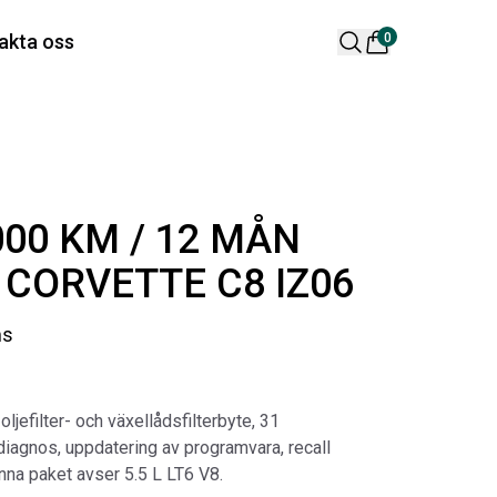
 varukorg är tom
akta oss
0
lära produkter
000 KM / 12 MÅN
CORVETTE C8 IZ06
ms
 DESIGN SPOILER I
ORIGINAL SVARTA
TTSVART
GUMMIMATTOR I
 oljefilter- och växellådsfilterbyte, 31
CREWCAB
ikelnr:
RA0261
diagnos, uppdatering av programvara, recall
Artikelnr:
RA0004
65
kr
enna paket avser 5.5 L LT6 V8.
4 698
kr