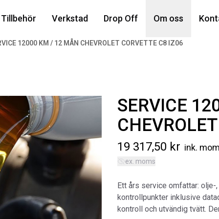
Din
Tillbehör
Verkstad
Drop Off
Om oss
Kont
VICE 12000 KM / 12 MÅN CHEVROLET CORVETTE C8 IZ06
Popu
SERVICE 12
CHEVROLET 
19 317,50
kr
ink. mo
ex. moms
AIR
MA
Ett års service omfattar: olje-,
Art
kontrollpunkter inklusive data
5 6
kontroll och utvändig tvätt. D