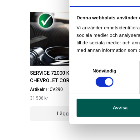
Denna webbplats använder 
Vi använder enhetsidentifierar
sociala medier och analysera 
till de sociala medier och a
med annan information som du 
Samtyckesval
Nödvändig
SERVICE 72000 KM / 72 MÅN
CHEVROLET CORVETTE C8 IZ06
Artikelnr:
CV290
A
31 536
kr
1
Avvisa
Lägg i varukorg