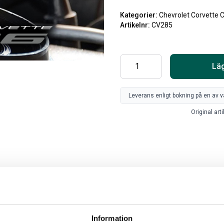
Kategorier:
Chevrolet Corvette 
Artikelnr:
CV285
Läg
Leverans enligt bokning på en av v
Original arti
SV
FR
Art
80
Information