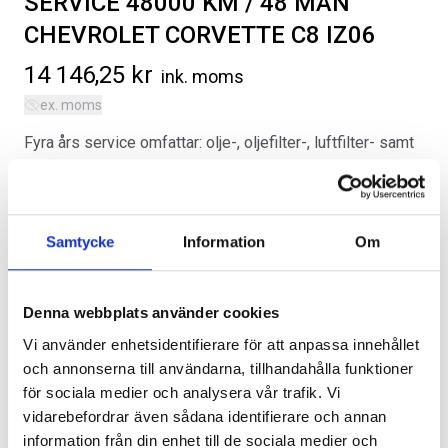
SERVICE 48000 KM / 48 MÅN
CHEVROLET CORVETTE C8 IZ06
14 146,25
kr
ink. moms
ex. moms
Fyra års service omfattar: olje-, oljefilter-, luftfilter- samt
SVARTA RAM EMBLEM I
RAMBOX KIT
bromsvätskebyte, 31 kontrollpunkter inklusive
FRAMDÖRRAR
datadiagnos, uppdatering av programvara, recall kontroll
Artikelnr:
RA0109
Artikelnr:
RA0146
och utvändig tvätt. Denna paket avser 5.5 L LT6 V8.
808
kr
1 960
kr
Samtycke
Information
Om
Kategorier:
Chevrolet Corvette C8
,
Diverse
Artikelnr:
CV288
Välj alternativ
Välj alternativ
Denna webbplats använder cookies
Vi använder enhetsidentifierare för att anpassa innehållet
och annonserna till användarna, tillhandahålla funktioner
för sociala medier och analysera vår trafik. Vi
Lägg i varukorg
vidarebefordrar även sådana identifierare och annan
information från din enhet till de sociala medier och