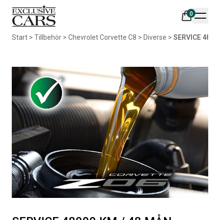
0
Din varukorg är tom
Start
>
Tillbehör
>
Chevrolet Corvette C8
>
Diverse
>
SERVICE 4800
Populära produkter
AIR DESIGN SPOILER I
ORIGINAL SVARTA
MATTSVART
GUMMIMATTOR I CREWCAB
Artikelnr:
RA0261
Artikelnr:
RA0004
5 665
kr
4 698
kr
Välj alternativ
Lägg i varukorg