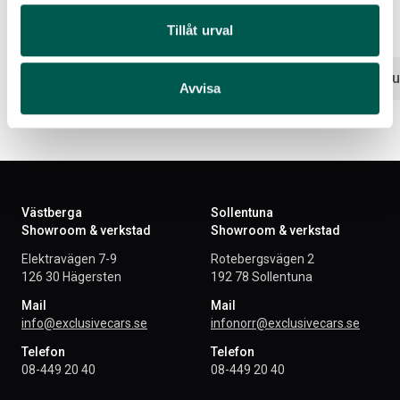
Artikelnr:
CV290
Artikelnr:
CV288
Tillåt urval
31 536
kr
14 146
kr
Lägg i varukorg
Lägg i var
Avvisa
Västberga
Sollentuna
Showroom & verkstad
Showroom & verkstad
Elektravägen 7-9
Rotebergsvägen 2
126 30 Hägersten
192 78 Sollentuna
Mail
Mail
info@exclusivecars.se
infonorr@exclusivecars.se
Telefon
Telefon
08-449 20 40
08-449 20 40