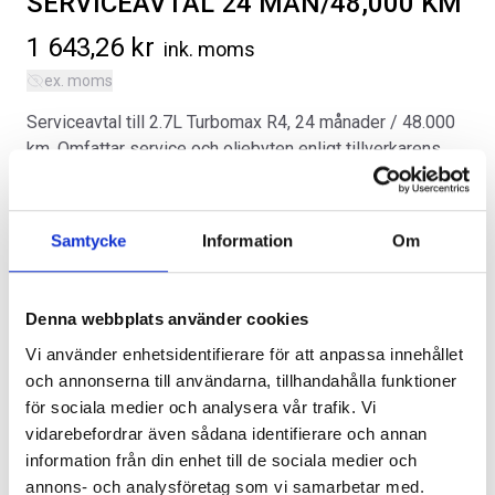
SERVICEAVTAL 24 MÅN/48,000 KM
1 643,26
kr
ink. moms
ex. moms
Serviceavtal till 2.7L Turbomax R4, 24 månader / 48.000
km. Omfattar service och oljebyten enligt tillverkarens
SVARTA RAM EMBLEM I
LACKSTIFT DIAMOND BLACK
serviceschema, glödlampor (ej av LED- och xenontyp),
FRAMDÖRRAR
PXJ
säkringar, spolarvätska, torkarblad, tvätt in- och utvändigt
Artikelnr:
samt lånebil. Priset är per månad, övermil kostar 0,50 kr
RA0109
Artikelnr:
RA0215
Samtycke
Information
Om
per kilometer.
808
kr
759
kr
Kategorier:
Chevrolet Colorado | 2023-2026
,
Diverse
Välj alternativ
Lägg i varukorg
Denna webbplats använder cookies
Artikelnr:
CV10601
Vi använder enhetsidentifierare för att anpassa innehållet
och annonserna till användarna, tillhandahålla funktioner
för sociala medier och analysera vår trafik. Vi
vidarebefordrar även sådana identifierare och annan
Lägg i varukorg
information från din enhet till de sociala medier och
annons- och analysföretag som vi samarbetar med.