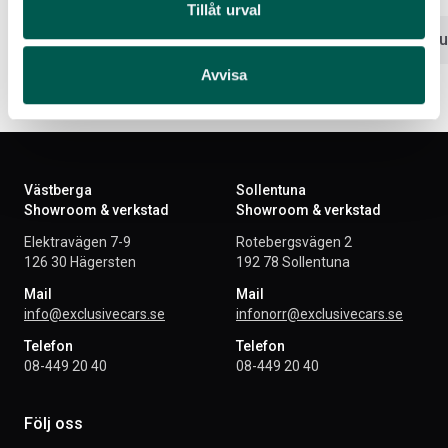
Tillåt urval
Lägg i varukorg
Lägg i var
Avvisa
Västberga
Sollentuna
Showroom & verkstad
Showroom & verkstad
Elektravägen 7-9
Rotebergsvägen 2
126 30 Hägersten
192 78 Sollentuna
Mail
Mail
info@exclusivecars.se
infonorr@exclusivecars.se
Telefon
Telefon
08-449 20 40
08-449 20 40
Följ oss