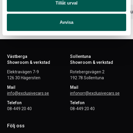
Tillåt urval
Lägg i varukorg
Lägg i var
Avvisa
Västberga
Sollentuna
Showroom & verkstad
Showroom & verkstad
Elektravägen 7-9
Rotebergsvägen 2
126 30 Hägersten
192 78 Sollentuna
Mail
Mail
info@exclusivecars.se
infonorr@exclusivecars.se
Telefon
Telefon
08-449 20 40
08-449 20 40
Följ oss