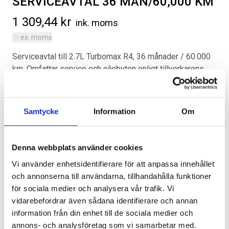
SERVICEAVTAL 36 MÅN/60,000 KM
1 309,44
kr
ink. moms
ex. moms
Serviceavtal till 2.7L Turbomax R4, 36 månader / 60.000
km. Omfattar service och oljebyten enligt tillverkarens
SVARTA RAM EMBLEM I
RAMBOX KIT
serviceschema, glödlampor (ej av LED- och xenontyp),
FRAMDÖRRAR
säkringar, spolarvätska, torkarblad, tvätt in- och utvändigt
Artikelnr:
samt lånebil. Priset är per månad, övermil kostar 0,50 kr
RA0109
Artikelnr:
RA0146
Samtycke
Information
Om
per kilometer.
808
kr
1 960
kr
Kategorier:
Chevrolet Colorado | 2023-2026
,
Diverse
Välj alternativ
Välj alternativ
Denna webbplats använder cookies
Artikelnr:
CV10604
Vi använder enhetsidentifierare för att anpassa innehållet
och annonserna till användarna, tillhandahålla funktioner
för sociala medier och analysera vår trafik. Vi
vidarebefordrar även sådana identifierare och annan
Lägg i varukorg
information från din enhet till de sociala medier och
annons- och analysföretag som vi samarbetar med.