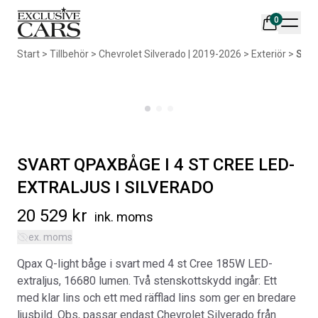
0
Din varukorg är tom
Start
>
Tillbehör
>
Chevrolet Silverado | 2019-2026
>
Exteriör
>
SVAR
Populära produkter
SVART QPAXBÅGE I 4 ST CREE LED-
EXTRALJUS I SILVERADO
AIR DESIGN SPOILER I
ORIGINAL SVARTA
MATTSVART
GUMMIMATTOR I CREWCAB
20 529
kr
ink. moms
Artikelnr:
RA0261
Artikelnr:
RA0004
ex. moms
5 665
kr
4 698
kr
Qpax Q-light båge i svart med 4 st Cree 185W LED-
extraljus, 16680 lumen. Två stenskottskydd ingår: Ett
Välj alternativ
Lägg i varukorg
med klar lins och ett med räfflad lins som ger en bredare
ljusbild. Obs, passar endast Chevrolet Silverado från