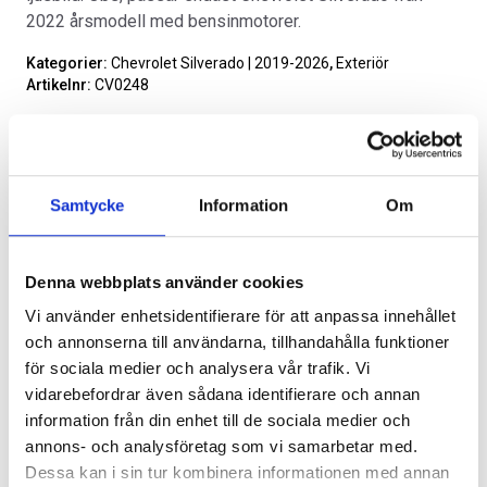
2022 årsmodell med bensinmotorer.
Kategorier:
Chevrolet Silverado | 2019-2026
,
Exteriör
Artikelnr:
CV0248
Alternativ
SVARTA RAM EMBLEM I
RAMBOX KIT
FRAMDÖRRAR
Samtycke
Information
Om
Artikelnr:
RA0109
Artikelnr:
RA0146
808
kr
1 960
kr
Denna webbplats använder cookies
Välj alternativ
Välj alternativ
Vi använder enhetsidentifierare för att anpassa innehållet
Lägg i varukorg
och annonserna till användarna, tillhandahålla funktioner
för sociala medier och analysera vår trafik. Vi
Leveranstid ca 2 veckor. Obs, bilder på produkten är endast
vidarebefordrar även sådana identifierare och annan
avsedda för referens, den faktiska produkten kan skilja sig.
information från din enhet till de sociala medier och
Original artikelnr:
65-1230W,
LE-185W,
annons- och analysföretag som vi samarbetar med.
Q900452
Dessa kan i sin tur kombinera informationen med annan