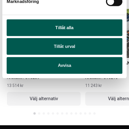
Marknadsföring
Tillåt alla
Tillåt urval
DECKED TOOLBOX MED STEGE
DECKED TOOLBOX UTA
Avvisa
Artikelnr:
CV0209
Artikelnr:
CV0210
13 514
kr
11 243
kr
Välj alternativ
Välj altern