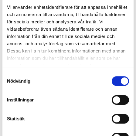
Vi använder enhetsidentifierare för att anpassa innehållet
RAMBOX KIT
ORIGINAL GUMMIMATTOR
Alternativ
och annonserna till användarna, tillhandahålla funktioner
FRAM OCH BAK CREWCAB I 14-
för sociala medier och analysera vår trafik. Vi
24
Artikelnr:
RA0146
Artikelnr:
DO0161
vidarebefordrar även sådana identifierare och annan
1 960
kr
information från din enhet till de sociala medier och
4 610
kr
annons- och analysföretag som vi samarbetar med.
Välj alternativ
Lägg i varukorg
Dessa kan i sin tur kombinera informationen med annan
information som du har tillhandahållit eller som de har
Lägg i varukorg
samlat in när du har använt deras tjänster.
Samtyckesval
Leveranstid ca 2 veckor. Obs, bilder på produkten är endast
Nödvändig
avsedda för referens, den faktiska produkten kan skilja sig.
Original artikelnr:
12-000811,
ZC812,
Inställningar
ED905,
Q900452
Statistik
Relaterade produkter