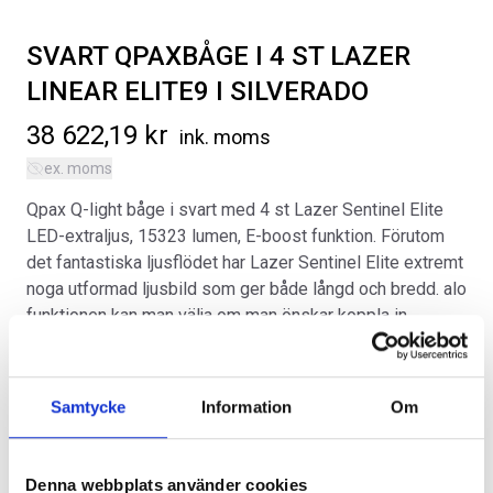
SVART QPAXBÅGE I 4 ST LAZER
LINEAR ELITE9 I SILVERADO
38 622,19
kr
ink. moms
ex. moms
SVARTA RAM EMBLEM I
LACKSTIFT DIAMOND BLACK
FRAMDÖRRAR
PXJ
Qpax Q-light båge i svart med 4 st Lazer Sentinel Elite
Artikelnr:
RA0109
Artikelnr:
RA0215
LED-extraljus, 15323 lumen, E-boost funktion. Förutom
808
kr
759
kr
det fantastiska ljusflödet har Lazer Sentinel Elite extremt
noga utformad ljusbild som ger både långd och bredd. alo
Välj alternativ
Lägg i varukorg
funktionen kan man välja om man önskar koppla in
(artikelnummer CV0211) på positionsljuset och höjer
designen ytterligare och ger ett utseende som känns
igen på långt håll. Obs, passar endast Chevrolet
Samtycke
Information
Om
Silverado från 2022 årsmodell med bensinmotorer.
Kategorier:
Chevrolet Silverado | 2019-2026
,
Exteriör
Denna webbplats använder cookies
Artikelnr:
CV0247